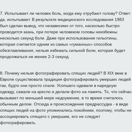
7
.
Испытывает ли человек
боль
,
когда
ему
отрубают
голову
?
Ответ
:
да
,
испытывает
.
В
результате
медицинского
исследования
1983
был
сделан
вывод
,
что
независимо
от
того
,
насколько
быстро
проводится казнь
,
при потере
человеком
головы
неизбежны
несколько
секунд
боли
.
Даже
при
использовании
гильотины
,
которая
считается
одним
из самых
«
гуманных
»
способов
обезглавливания
,
нельзя
избежать сильной
боли, которая
будет
продолжаться
не
менее 2-3
секунд
.
8
.
Почему
нельзя
фотографировать
спящих
людей
?
В
XIX
веке
в
Европе
существовала
традиция
фотографировать
умерших
людей
так
,
будто они просто
спали
.
Усопшего
одевали
в
нарядную
одежду
,
сажали
на
кресло
и
делали
фото
на
память
.
То,
что
сейчас
вызывает по меньшей мере недоумение
,
в
то время
считалось
обычным делом
.
Отсюда
и происхождение
предрассудка
-
в виде
спящих
людей
на
фото
упоминались
покойники
,
поэтому
,
чтобы
не
ассоциировать
спящего
с умершим
,
его
не
следует
фотографировать
.