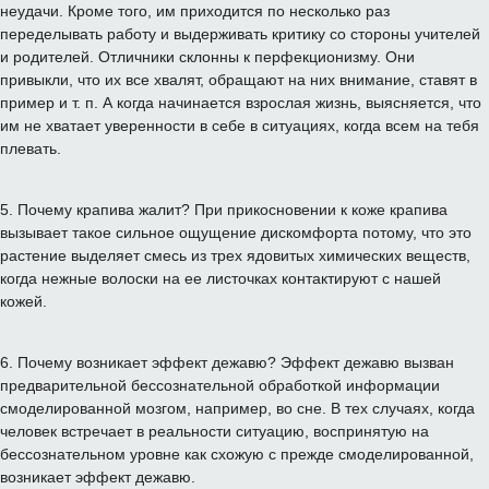
неудачи
.
Кроме
того
,
им
приходится по несколько
раз
переделывать
работу
и
выдерживать
критику
со стороны
учителей
и
родителей
.
Отличники
склонны
к
перфекционизму.
Они
привыкли
,
что
их
все
хвалят
,
обращают
на
них
внимание
,
ставят
в
пример
и
т
.
п
.
А
когда
начинается взрослая жизнь
,
выясняется
,
что
им
не
хватает
уверенности
в
себе
в
ситуациях
,
когда всем
на
тебя
плевать
.
5
.
Почему
крапива
жалит
?
При прикосновении
к коже
крапива
вызывает
такое
сильное ощущение дискомфорта
потому
,
что
это
растение
выделяет
смесь
из
трех
ядовитых
химических
веществ
,
когда
нежные
волоски
на
ее
листочках
контактируют
с
нашей
кожей
.
6
.
Почему
возникает
эффект
дежавю
?
Эффект
дежавю
вызван
предварительной
бессознательной
обработкой информации
смоделированной
мозгом
,
например
,
во сне
.
В
тех
случаях
,
когда
человек
встречает
в
реальности
ситуацию
, воспринятую
на
бессознательном
уровне
как
схожую с
прежде
смоделированной
,
возникает
эффект
дежавю
.