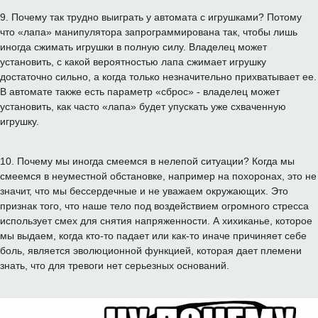
9
.
Почему
так
трудно
выиграть
у автомата
с игрушками
?
Потому
что
«
лапа
»
манипулятора
запрограммирована так
,
чтобы
лишь
иногда
сжимать
игрушки
в
полную силу
.
Владелец
может
установить
,
с какой вероятностью
лапа
сжимает
игрушку
достаточно
сильно
,
а
когда
только незначительно
прихватывает
ее
.
В
автомате
также
есть
параметр
«
сброс»
-
владелец
может
установить
,
как
часто
«
лапа
»
будет
упускать
уже
схваченную
игрушку
.
10
.
Почему
мы
иногда
смеемся
в нелепой ситуации
?
Когда
мы
смеемся
в неуместной
обстановке
,
например
на
похоронах
,
это
не
значит
,
что
мы
бессердечные
и
не
уважаем
окружающих
.
Это
признак
того
,
что
наше тело
под воздействием
огромного
стресса
использует
смех
для снятия
напряженности
.
А
хихиканье
,
которое
мы
выдаем
,
когда
кто-то
падает
или
как-то
иначе
причиняет себе
боль
,
является
эволюционной
функцией
,
которая
дает
племени
знать
,
что
для
тревоги
нет
серьезных
оснований
.