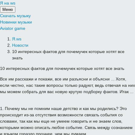
Я на ws
Меню
Скачать музыку
Новинки музыки
Aviator game
Я.ws
Новости
10 интересных фактов для почемучек которые хотят все
знать
10 интересных фактов для почемучек которые хотят все знать
Все
им
расскажи
и
покажи
,
все
им
разъясни
и
объясни
...
Хотя
,
если
честно
,
нас
такие вопросы
только
радуют
,
ведь
отвечая
на
них
мы
можем
собрать
для
вас
новую
крутую
подборку фактов
.
Итак
...
1
.
Почему
мы
не
помним наше
детство
и как мы
родились
?
Это
происходит из-за отсутствия
возможности связать
события
со
словами
,
так
как
мы
еще
не
умеем
говорить и
не
знаем
слов
,
которыми
можно
описать
любое событие.
Связь
между
сознанием
и
языком
гораздо прочнее
,
чем
мы
думаем
.