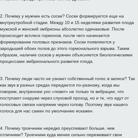
2
.
Почему
у мужчин
есть соски
?
Соски
формируются
еще
на
внутриутробной
стадии
.
Между
10
и
15
неделями
развития
плода
мужской
и
женский
эмбрионы
абсолютно
одинаковые
.
После
происходит
всплеск
гормонов
,
после
чего
начинается
формирование
половых
признаков
.
Соски
появляются
у
зародышей
обоих полов
до
этого
гормонального
взрыва
.
Таким
образом
,
наличие
сосков
у мужчин
объясняется
биологическими
процессами
эмбрионального
развития
плода
.
3
.
Почему
люди
часто
не узнают
собственный
голос в записи
?
Так
как
звук
в
разных
средах
передается по-
разному
,
когда
мы
говорим
,
внутреннее ухо
«
ловит
»
не
только
те
вибрации
,
что
поступают
снаружи через
слуховой
проход
,
но и
те
,
что
идут
от
голосовых связок
напрямик через
голову
.
Поэтому звук
нашего
голоса
для
нас самих
по умолчанию
искажен.
4
.
Почему
троечники
нередко
преуспевают
больше
,
чем
отличники
?
Троечники
куда
менее сильно
переживают
свои